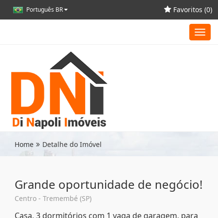
Favoritos (
0
)
Português BR
Toggl
navig
Home
Detalhe do Imóvel
Grande oportunidade de negócio!
Centro - Tremembé (SP)
Casa, 3 dormitórios com 1 vaga de garagem, para