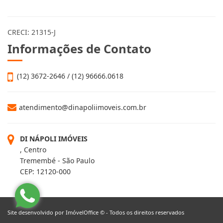
CRECI: 21315-J
Informações de Contato
(12) 3672-2646 / (12) 96666.0618
atendimento@dinapoliimoveis.com.br
DI NÁPOLI IMÓVEIS
, Centro
Tremembé - São Paulo
CEP: 12120-000
Site desenvolvido por
ImóvelOffice
© - Todos os direitos reservados