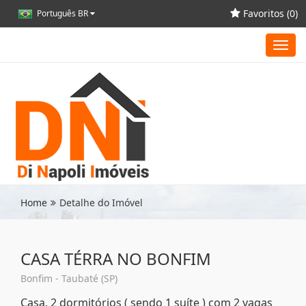
Favoritos (
0
)
Português BR
Toggl
navig
Home
Detalhe do Imóvel
CASA TÉRRA NO BONFIM
Bonfim - Taubaté (SP)
Casa, 2 dormitórios ( sendo 1 suíte ) com 2 vagas