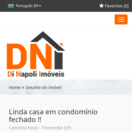
Favoritos (
0
)
Português BR
Toggl
navig
Home
Detalhe do Imóvel
Linda casa em condomínio
fechado !!
Caminho Novo - Tremembé (SP)