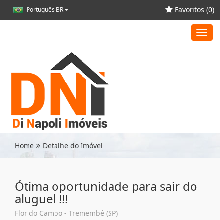
Favoritos (
0
)
Português BR
Toggl
navig
Home
Detalhe do Imóvel
Ótima oportunidade para sair do
aluguel !!!
Flor do Campo - Tremembé (SP)